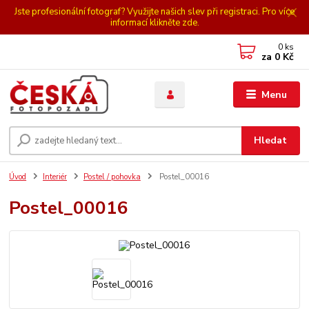
Jste profesionální fotograf? Využijte našich slev při registraci. Pro více
informací klikněte zde.
0
ks
za
0 Kč
Menu
Hledat
Úvod
Interiér
Postel / pohovka
Postel_00016
Postel_00016