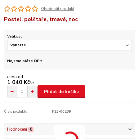
Ohodnotit produkt
Postel, polštáře, tmavé, noc
Velikost
Nejsme plátci DPH
cena od
1 040 Kč
/
ks
Přidat do košíku
Číslo produktu:
K23-00239
Hodnocení
0