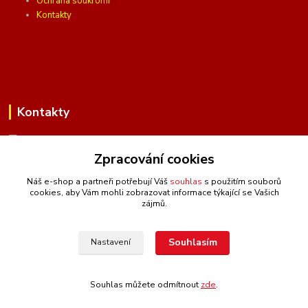
Ochrana soukromí
Kontakty
Kontakty
Zpracování cookies
(Po-Pá, 10 - 16 hod.)
Náš e-shop a partneři potřebují Váš
souhlas
s použitím souborů
cookies, aby Vám mohli zobrazovat informace týkající se Vašich
info@ceskafotopozadi.cz
zájmů.
Souhlasím
Nastavení
Souhlas můžete odmítnout
zde
.
Vytvořeno na
Eshop-rychle.cz