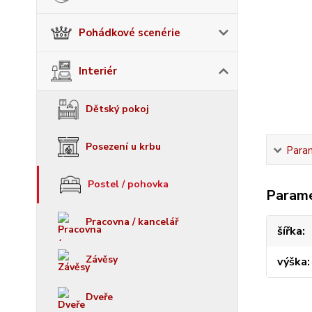
Pohádkové scenérie
Interiér
Dětský pokoj
Posezení u krbu
Para
Postel / pohovka
Param
Pracovna / kancelář
šířka
Závěsy
výška
Dveře