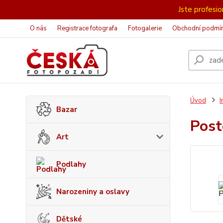
Jste profesion
O nás
Registrace fotografa
Fotogalerie
Obchodní podmí
Úvod
I
Bazar
Post
Art
Podlahy
Narozeniny a oslavy
Dětské