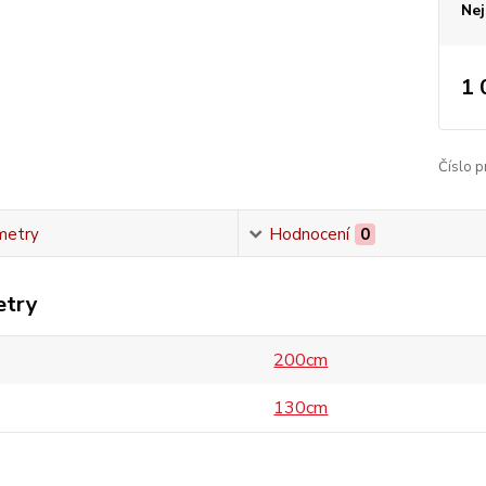
Nej
1 
Číslo p
metry
Hodnocení
0
etry
200cm
130cm