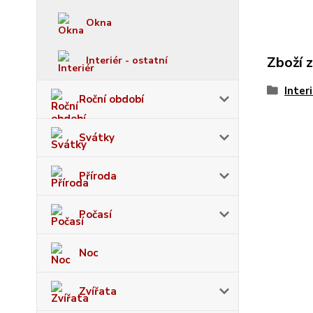
Okna
Zboží 
Interiér - ostatní
Inter
Roční období
Svátky
Příroda
Počasí
Noc
Zvířata