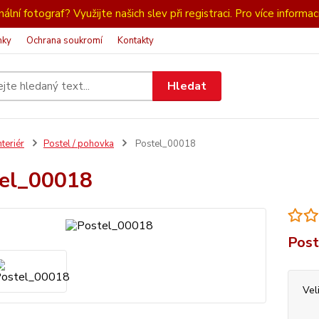
ální fotograf? Využijte našich slev při registraci. Pro více informac
nky
Ochrana soukromí
Kontakty
Hledat
nteriér
Postel / pohovka
Postel_00018
el_00018
Post
Vel