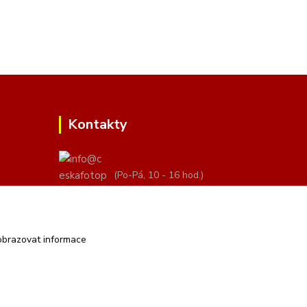
Kontakty
(Po-Pá, 10 - 16 hod.)
info@ceskafotopozadi.cz
obrazovat informace