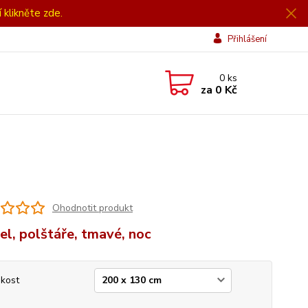
í klikněte zde.
Přihlášení
0
ks
za
0 Kč
Ohodnotit produkt
el, polštáře, tmavé, noc
ikost