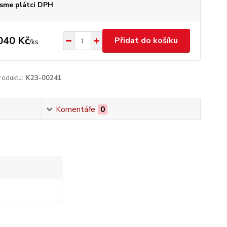
sme plátci DPH
040 Kč
Přidat do košíku
/
ks
roduktu:
K23-00241
Komentáře
0