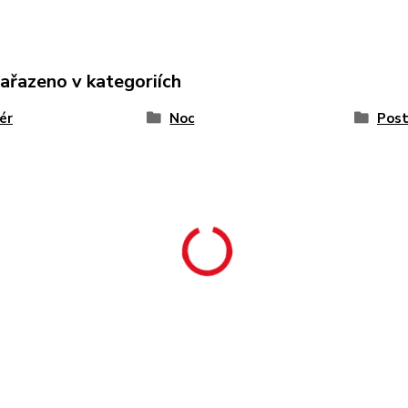
zařazeno v kategoriích
iér
Noc
Post