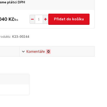
sme plátci DPH
040 Kč
Přidat do košíku
/
ks
roduktu:
K23-00244
Komentáře
0