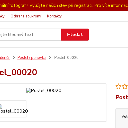
ální fotograf? Využijte našich slev při registraci. Pro více informac
nky
Ochrana soukromí
Kontakty
Hledat
nteriér
Postel / pohovka
Postel_00020
el_00020
Poste
Vel