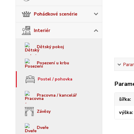
Pohádkové scenérie
Interiér
Dětský pokoj
Posezení u krbu
Para
Postel / pohovka
Param
Pracovna / kancelář
šířka
Závěsy
výška
Dveře