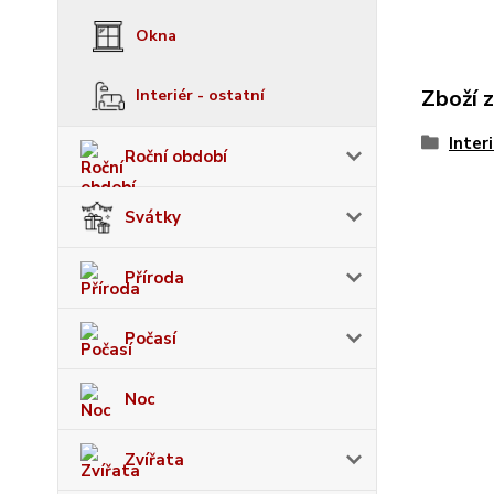
Okna
Zboží 
Interiér - ostatní
Inter
Roční období
Svátky
Příroda
Počasí
Noc
Zvířata