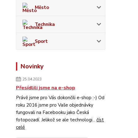
Město
Technika
Sport
Novinky
25.04.2023
Přesídlili jsme na e-shop
Právě jsme pro Vás dokončili e-shop :-) Od
roku 2016 jsme pro Vaše objednávky
fungovali na Facebooku jako Česká
fotopozadí. Jelikož se ale technologi...
číst
celé