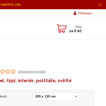
í klikněte zde.
Přihlášení
0
ks
za
0 Kč
Ohodnotit produkt
l, týpí, interiér, polštáře, světlé
ikost