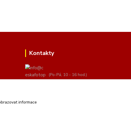
Kontakty
(Po-Pá, 10 - 16 hod.)
info@ceskafotopozadi.cz
obrazovat informace