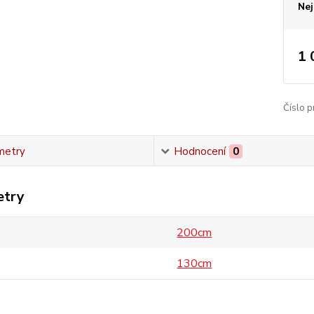
Nej
1 
Číslo p
metry
Hodnocení
0
etry
200cm
130cm