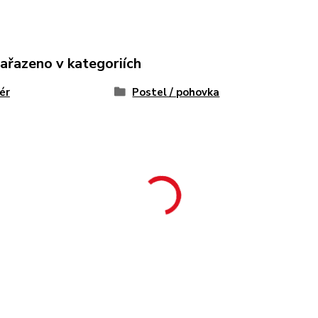
zařazeno v kategoriích
iér
Postel / pohovka