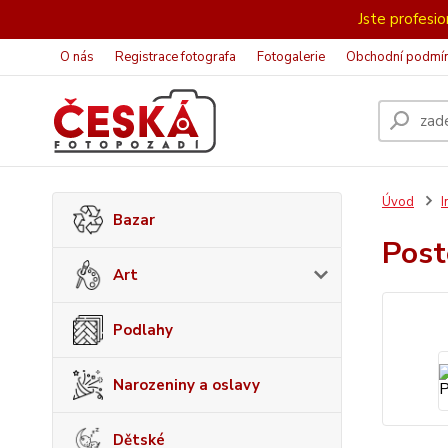
Jste profesion
O nás
Registrace fotografa
Fotogalerie
Obchodní podmí
Úvod
I
Bazar
Post
Art
Podlahy
Narozeniny a oslavy
Dětské