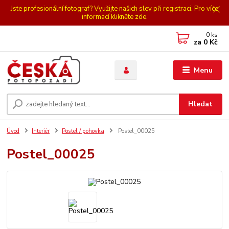
Jste profesionální fotograf? Využijte našich slev při registraci. Pro více
informací klikněte zde.
0
ks
za
0 Kč
Menu
Hledat
Úvod
Interiér
Postel / pohovka
Postel_00025
Postel_00025