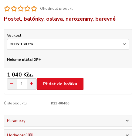
Ohodnotit produkt
Postel, balónky, oslava, narozeniny, barevné
Velikost
Nejsme plátci DPH
1 040 Kč
/
ks
Přidat do košíku
Číslo produktu:
K23-00406
Parametry
Hodnocení
0