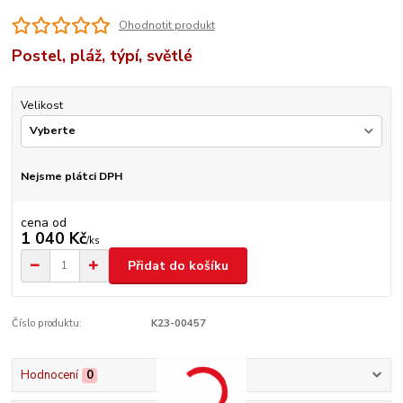
Ohodnotit produkt
Postel, pláž, týpí, světlé
Velikost
Nejsme plátci DPH
cena od
1 040 Kč
/
ks
Přidat do košíku
Číslo produktu:
K23-00457
Hodnocení
0