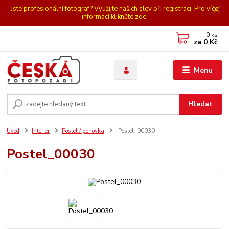
Jste profesionální fotograf? Využijte našich slev při registraci. Pro více
informací klikněte zde.
0
ks
za
0 Kč
Menu
Hledat
Úvod
Interiér
Postel / pohovka
Postel_00030
Postel_00030