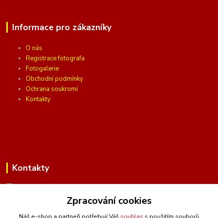
Informace pro zákazníky
O nás
Registrace fotografa
Fotogalerie
Obchodní podmínky
Ochrana soukromí
Kontakty
Kontakty
Zpracování cookies
(Po-Pá, 10 - 16 hod.)
Náš e-shop a partneři potřebují Váš
souhlas
s použitím souborů