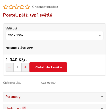
Ohodnotit produkt
Postel, pláž, týpí, světlé
Velikost
Nejsme plátci DPH
1 040 Kč
/
ks
Přidat do košíku
Číslo produktu:
K23-00457
Parametry
Hodnocení
0