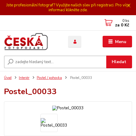
Jste profesionální fotograf? Využijte našich slev při registraci. Pro více
informací klikněte zde.
0
ks
za
0 Kč
Menu
Hledat
Úvod
Interiér
Postel / pohovka
Postel_00033
Postel_00033