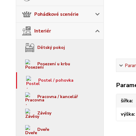
Pohádkové scenérie
Interiér
Dětský pokoj
Posezení u krbu
Para
Postel / pohovka
Param
Pracovna / kancelář
šířka
Závěsy
výška
Dveře