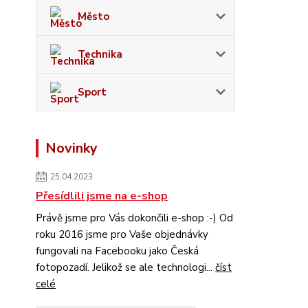
Město
Technika
Sport
Novinky
25.04.2023
Přesídlili jsme na e-shop
Právě jsme pro Vás dokončili e-shop :-) Od
roku 2016 jsme pro Vaše objednávky
fungovali na Facebooku jako Česká
fotopozadí. Jelikož se ale technologi...
číst
celé