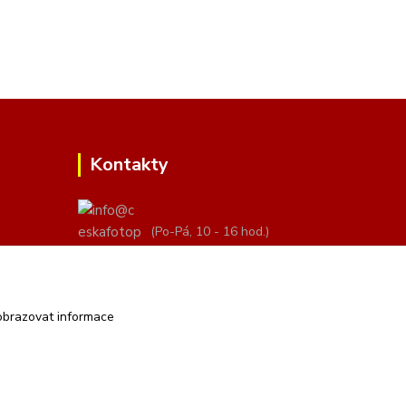
Kontakty
(Po-Pá, 10 - 16 hod.)
info@ceskafotopozadi.cz
obrazovat informace