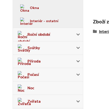
Okna
Zboží 
Interiér - ostatní
Inter
Roční období
Svátky
Příroda
Počasí
Noc
Zvířata