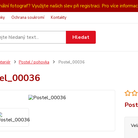
ální fotograf? Využijte našich slev při registraci. Pro více informac
nky
Ochrana soukromí
Kontakty
Hledat
nteriér
Postel / pohovka
Postel_00036
el_00036
Post
Vel