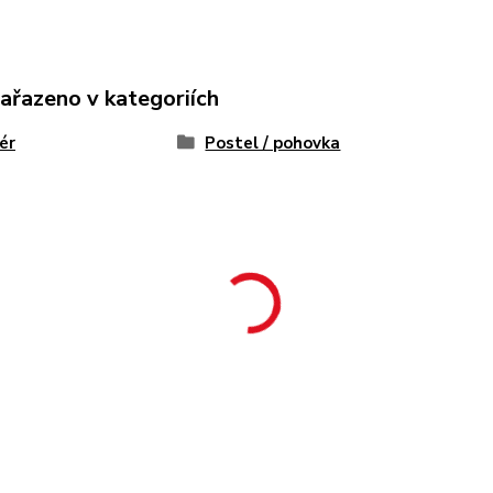
zařazeno v kategoriích
iér
Postel / pohovka