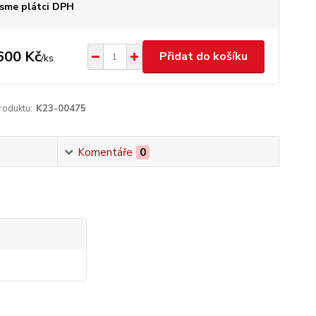
sme plátci DPH
600 Kč
Přidat do košíku
/
ks
roduktu:
K23-00475
Komentáře
0