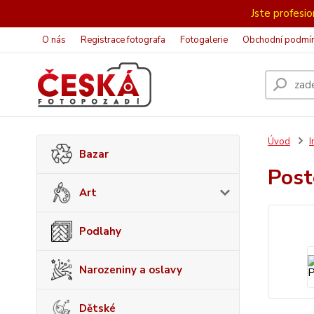
Jste profesion
O nás
Registrace fotografa
Fotogalerie
Obchodní podmí
Úvod
I
Bazar
Post
Art
Podlahy
Narozeniny a oslavy
Dětské