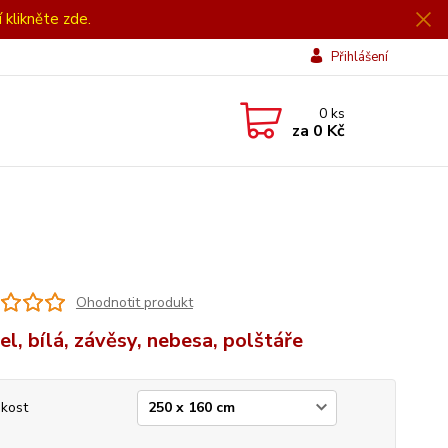
í klikněte zde.
Přihlášení
0
ks
za
0 Kč
Ohodnotit produkt
el, bílá, závěsy, nebesa, polštáře
ikost