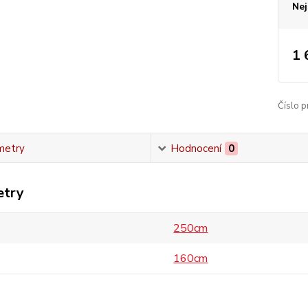
Nej
1 
Číslo p
metry
Hodnocení
0
etry
250cm
160cm