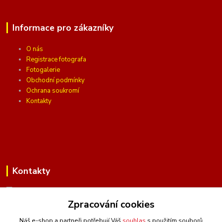
Informace pro zákazníky
O nás
Registrace fotografa
Fotogalerie
Obchodní podmínky
Ochrana soukromí
Kontakty
Kontakty
Zpracování cookies
(Po-Pá, 10 - 16 hod.)
Náš e-shop a partneři potřebují Váš
souhlas
s použitím souborů