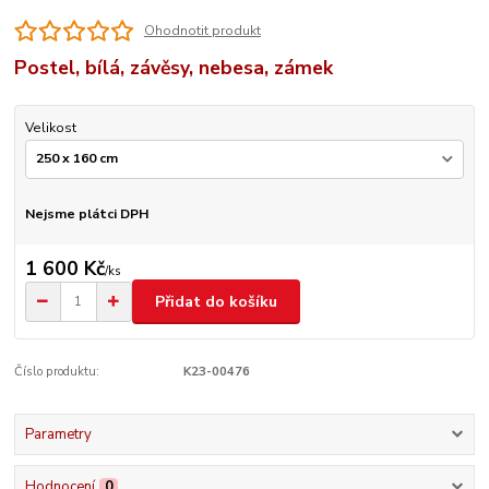
Ohodnotit produkt
Postel, bílá, závěsy, nebesa, zámek
Velikost
Nejsme plátci DPH
1 600 Kč
/
ks
Přidat do košíku
Číslo produktu:
K23-00476
Parametry
Hodnocení
0