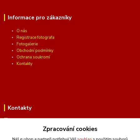
Informace pro zákazníky
O nás
Registrace fotografa
Fotogalerie
Obchodní podmínky
Ochrana soukromí
Kontakty
Kontakty
Zpracování cookies
(Po-Pá, 10 - 16 hod.)
Náš e-shop a partneři potřebují Váš
souhlas
s použitím souborů