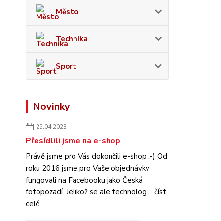
Město
Technika
Sport
Novinky
25.04.2023
Přesídlili jsme na e-shop
Právě jsme pro Vás dokončili e-shop :-) Od
roku 2016 jsme pro Vaše objednávky
fungovali na Facebooku jako Česká
fotopozadí. Jelikož se ale technologi...
číst
celé