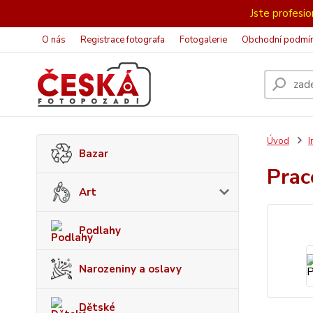
Jste profesion
O nás
Registrace fotografa
Fotogalerie
Obchodní podmí
Úvod
I
Bazar
Pra
Art
Podlahy
Narozeniny a oslavy
Dětské