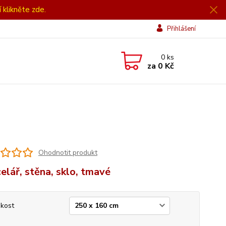
í klikněte zde.
Přihlášení
0
ks
za
0 Kč
Ohodnotit produkt
elář, stěna, sklo, tmavé
ikost