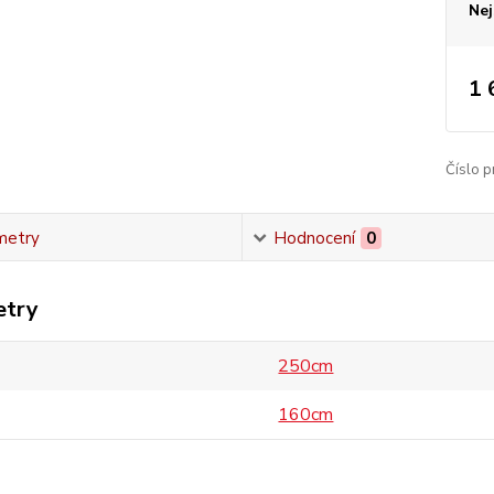
Nej
1 
Číslo p
metry
Hodnocení
0
etry
250cm
160cm