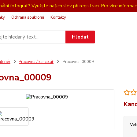
ální fotograf? Využijte našich slev při registraci. Pro více informac
nky
Ochrana soukromí
Kontakty
Hledat
nteriér
Pracovna / kancelář
Pracovna_00009
covna_00009
Kanc
Vel