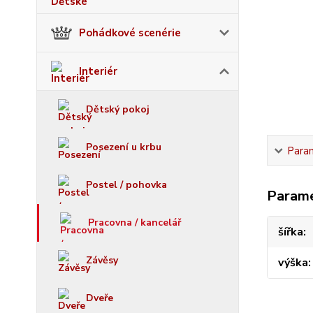
Pohádkové scenérie
Interiér
Dětský pokoj
Posezení u krbu
Para
Postel / pohovka
Param
Pracovna / kancelář
šířka
Závěsy
výška
Dveře