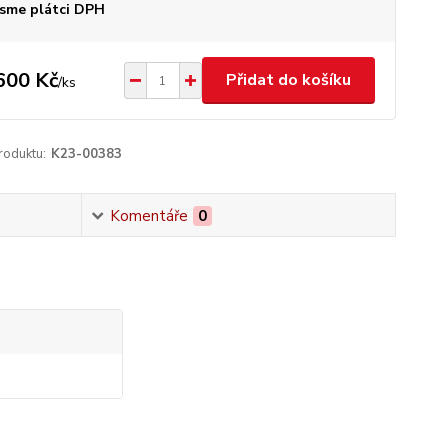
sme plátci DPH
600 Kč
Přidat do košíku
/
ks
roduktu:
K23-00383
Komentáře
0