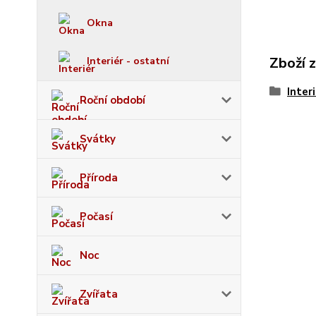
Okna
Zboží 
Interiér - ostatní
Inter
Roční období
Svátky
Příroda
Počasí
Noc
Zvířata