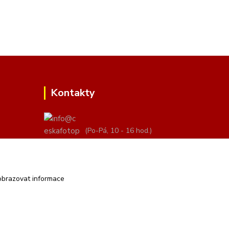
Kontakty
(Po-Pá, 10 - 16 hod.)
info@ceskafotopozadi.cz
obrazovat informace