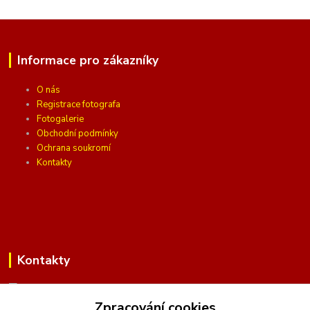
Informace pro zákazníky
O nás
Registrace fotografa
Fotogalerie
Obchodní podmínky
Ochrana soukromí
Kontakty
Kontakty
Zpracování cookies
(Po-Pá, 10 - 16 hod.)