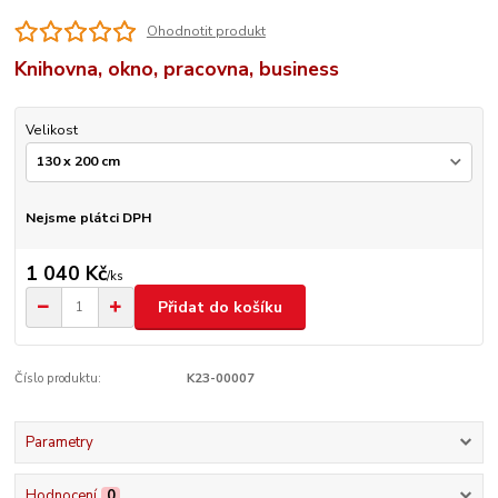
Ohodnotit produkt
Knihovna, okno, pracovna, business
Velikost
Nejsme plátci DPH
1 040 Kč
/
ks
Přidat do košíku
Číslo produktu:
K23-00007
Parametry
Hodnocení
0