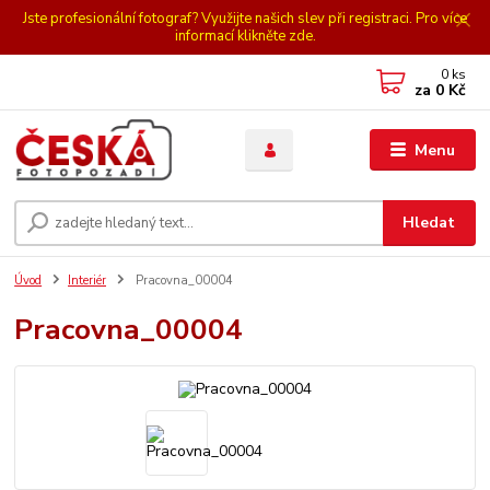
Jste profesionální fotograf? Využijte našich slev při registraci. Pro více
informací klikněte zde.
0
ks
za
0 Kč
Menu
Hledat
Úvod
Interiér
Pracovna_00004
Pracovna_00004