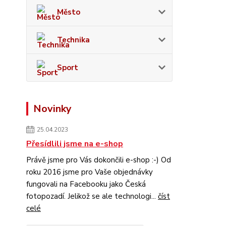
Město
Technika
Sport
Novinky
25.04.2023
Přesídlili jsme na e-shop
Právě jsme pro Vás dokončili e-shop :-) Od
roku 2016 jsme pro Vaše objednávky
fungovali na Facebooku jako Česká
fotopozadí. Jelikož se ale technologi...
číst
celé