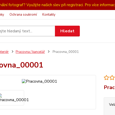
ální fotograf? Využijte našich slev při registraci. Pro více informac
nky
Ochrana soukromí
Kontakty
Hledat
nteriér
Pracovna / kancelář
Pracovna_00001
covna_00001
Prac
Vel