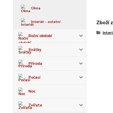
Okna
Zboží 
Interiér - ostatní
Inter
Roční období
Svátky
Příroda
Počasí
Noc
Zvířata