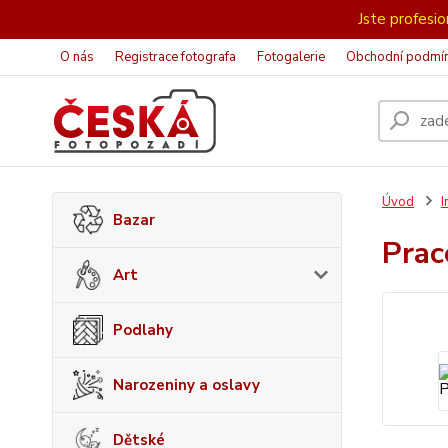
Jste profesion
O nás
Registrace fotografa
Fotogalerie
Obchodní podmí
Úvod
I
Bazar
Pra
Art
Podlahy
Narozeniny a oslavy
Dětské