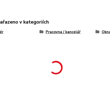
zařazeno v kategoriích
iér
Pracovna / kancelář
Okn