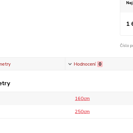
Nej
1 
Číslo p
metry
Hodnocení
0
etry
160cm
250cm