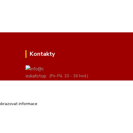
Kontakty
(Po-Pá, 10 - 16 hod.)
info@ceskafotopozadi.cz
obrazovat informace