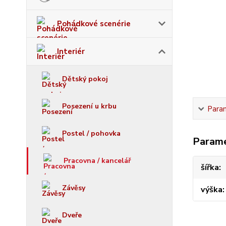
Pohádkové scenérie
Interiér
Dětský pokoj
Posezení u krbu
Para
Postel / pohovka
Param
Pracovna / kancelář
šířka
Závěsy
výška
Dveře