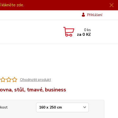
í klikněte zde.
Přihlášení
0
ks
za
0 Kč
Ohodnotit produkt
ovna, stůl, tmavé, business
ikost