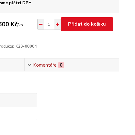
sme plátci DPH
600 Kč
Přidat do košíku
/
ks
roduktu:
K23-00004
Komentáře
0