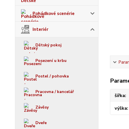
Pohádkové scenérie
Interiér
Dětský pokoj
Posezení u krbu
Para
Postel / pohovka
Param
Pracovna / kancelář
šířka
Závěsy
výška
Dveře