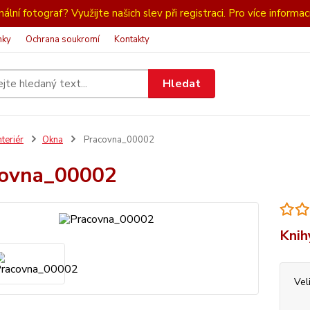
ální fotograf? Využijte našich slev při registraci. Pro více informac
nky
Ochrana soukromí
Kontakty
Hledat
nteriér
Okna
Pracovna_00002
covna_00002
Knih
Vel