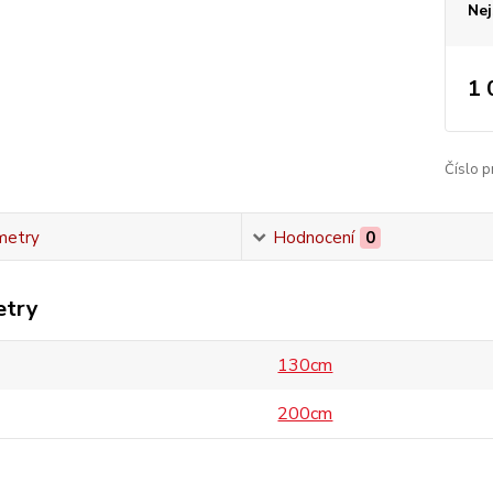
Nej
1 
Číslo p
metry
Hodnocení
0
etry
130cm
200cm