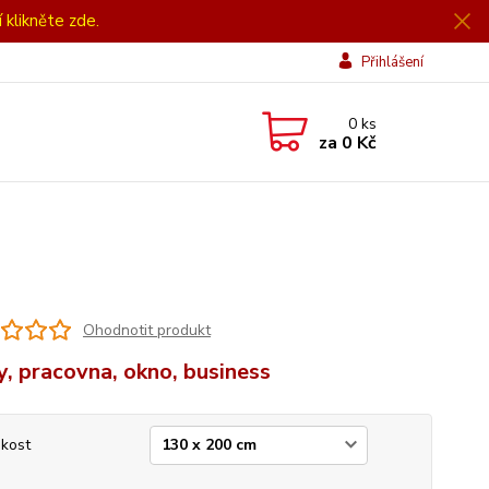
í klikněte zde.
Přihlášení
0
ks
za
0 Kč
Ohodnotit produkt
y, pracovna, okno, business
ikost