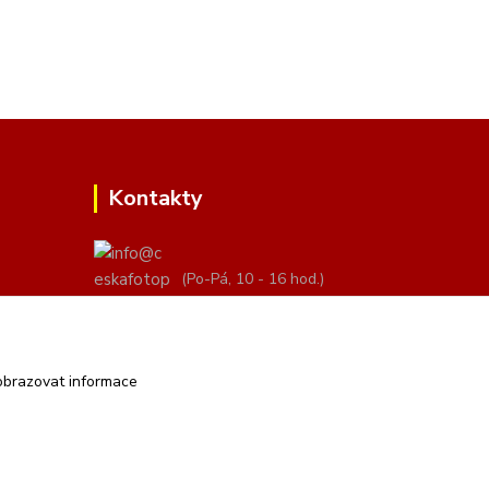
Kontakty
(Po-Pá, 10 - 16 hod.)
info@ceskafotopozadi.cz
obrazovat informace