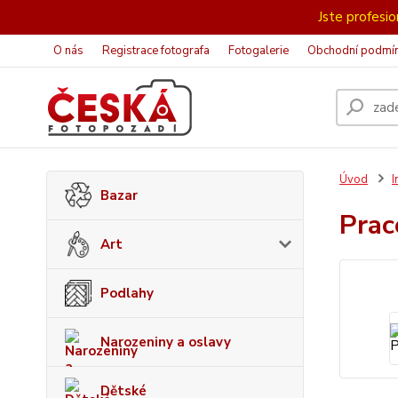
Jste profesion
O nás
Registrace fotografa
Fotogalerie
Obchodní podmí
Úvod
I
Bazar
Pra
Art
Podlahy
Narozeniny a oslavy
Dětské