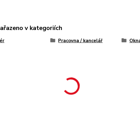
zařazeno v kategoriích
iér
Pracovna / kancelář
Okn