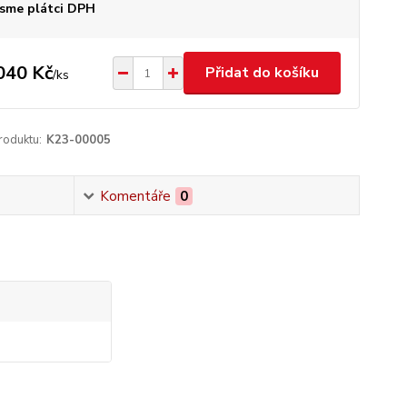
sme plátci DPH
040 Kč
Přidat do košíku
/
ks
roduktu:
K23-00005
Komentáře
0