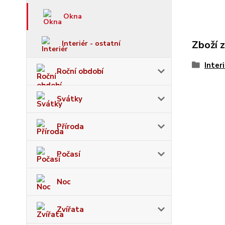
Okna
Zboží 
Interiér - ostatní
Inter
Roční období
Svátky
Příroda
Počasí
Noc
Zvířata