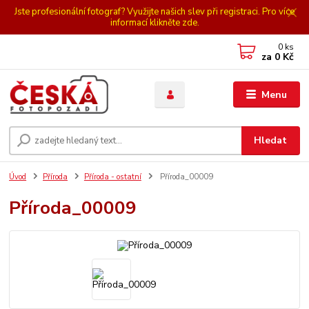
Jste profesionální fotograf? Využijte našich slev při registraci. Pro více
informací klikněte zde.
0
ks
za
0 Kč
Menu
Hledat
Úvod
Příroda
Příroda - ostatní
Příroda_00009
Příroda_00009