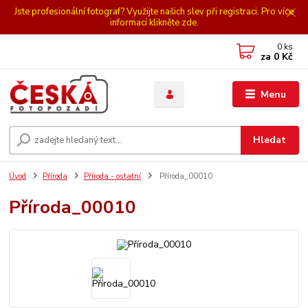
Jste profesionální fotograf? Využijte našich slev při registraci. Pro více
informací klikněte zde.
0
ks
za
0 Kč
Menu
Hledat
Úvod
Příroda
Příroda - ostatní
Příroda_00010
Příroda_00010