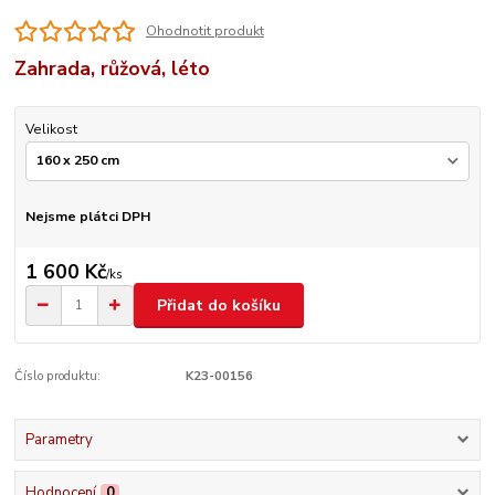
Ohodnotit produkt
Zahrada, růžová, léto
Velikost
Nejsme plátci DPH
1 600 Kč
/
ks
Přidat do košíku
Číslo produktu:
K23-00156
Parametry
Hodnocení
0