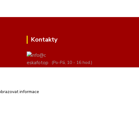
Kontakty
(Po-Pá, 10 - 16 hod.)
info@ceskafotopozadi.cz
obrazovat informace
Vytvořeno na
Eshop-rychle.cz