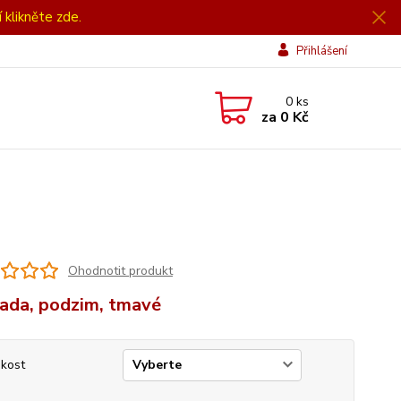
í klikněte zde.
Přihlášení
0
ks
za
0 Kč
Ohodnotit produkt
ada, podzim, tmavé
ikost