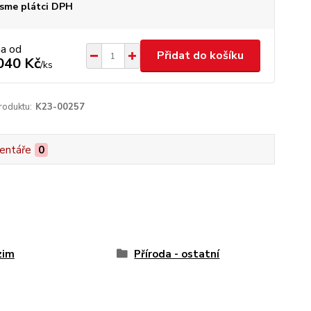
sme plátci DPH
na od
Přidat do košíku
040 Kč
/
ks
roduktu:
K23-00257
entáře
0
zim
Příroda - ostatní