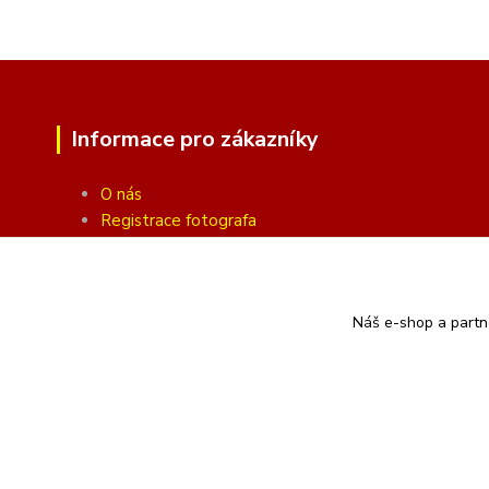
Informace pro zákazníky
O nás
Registrace fotografa
Fotogalerie
Obchodní podmínky
Ochrana soukromí
Náš e-shop a partn
Kontakty