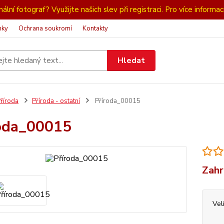
ální fotograf? Využijte našich slev při registraci. Pro více informac
nky
Ochrana soukromí
Kontakty
Hledat
říroda
Příroda - ostatní
Příroda_00015
oda_00015
Zahr
Vel