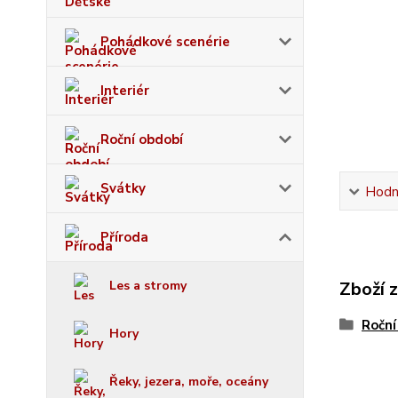
Pohádkové scenérie
Interiér
Roční období
Svátky
Hodn
Příroda
Les a stromy
Zboží 
Roční
Hory
Řeky, jezera, moře, oceány