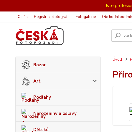
Jste profesion
O nás
Registrace fotografa
Fotogalerie
Obchodní podmí
Úvod
P
Bazar
Přír
Art
Podlahy
Narozeniny a oslavy
Dětské