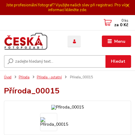
Jste profesionální fotograf? Využijte našich slev při registraci. Pro více
informací klikněte zde.
0
ks
za
0 Kč
Menu
Hledat
Úvod
Příroda
Příroda - ostatní
Příroda_00015
Příroda_00015