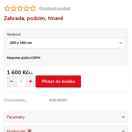
Ohodnotit produkt
Zahrada, podzim, tmavé
Velikost
Nejsme plátci DPH
1 600 Kč
/
ks
Přidat do košíku
Číslo produktu:
K23-00257
Parametry
Hodnocení
0