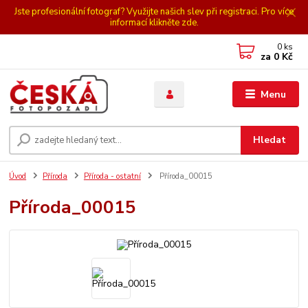
Jste profesionální fotograf? Využijte našich slev při registraci. Pro více
informací klikněte zde.
0
ks
za
0 Kč
Menu
Hledat
Úvod
Příroda
Příroda - ostatní
Příroda_00015
Příroda_00015