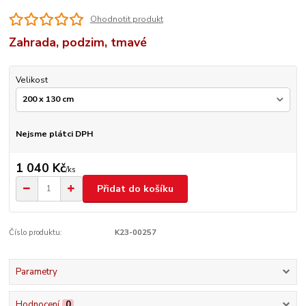
Ohodnotit produkt
Zahrada, podzim, tmavé
Velikost
Nejsme plátci DPH
1 040 Kč
/
ks
Přidat do košíku
Číslo produktu:
K23-00257
Parametry
Hodnocení
0