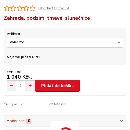
Ohodnotit produkt
Zahrada, podzim, tmavé, slunečnice
Velikost
Nejsme plátci DPH
cena od
1 040 Kč
/
ks
Přidat do košíku
Číslo produktu:
K23-00258
Hodnocení
0