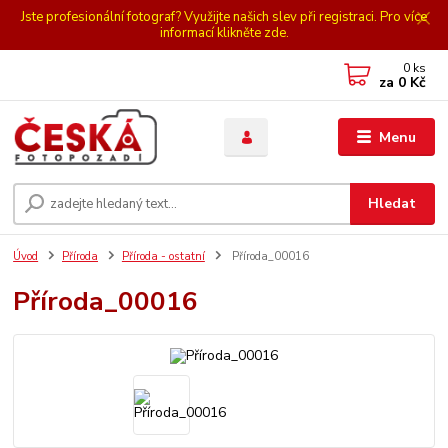
Jste profesionální fotograf? Využijte našich slev při registraci. Pro více
informací klikněte zde.
0
ks
za
0 Kč
Menu
Hledat
Úvod
Příroda
Příroda - ostatní
Příroda_00016
Příroda_00016