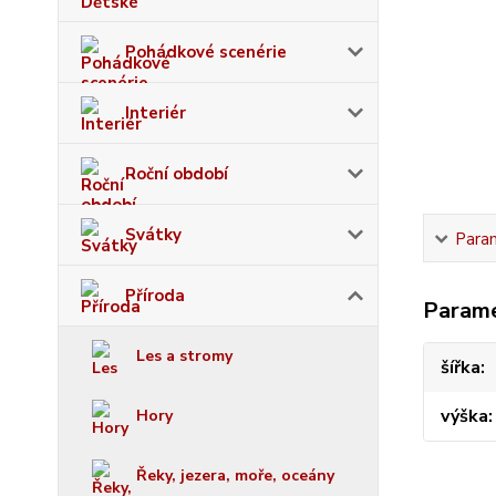
Pohádkové scenérie
Interiér
Roční období
Svátky
Para
Příroda
Param
Les a stromy
šířka
výška
Hory
Řeky, jezera, moře, oceány