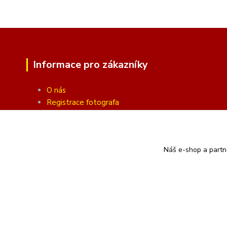
Informace pro zákazníky
O nás
Registrace fotografa
Fotogalerie
Obchodní podmínky
Ochrana soukromí
Náš e-shop a partn
Kontakty