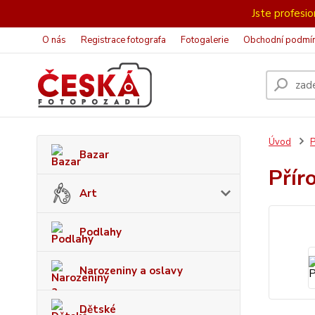
Jste profesion
O nás
Registrace fotografa
Fotogalerie
Obchodní podmí
Úvod
P
Bazar
Přír
Art
Podlahy
Narozeniny a oslavy
Dětské