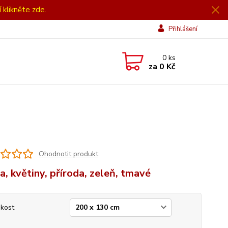
í klikněte zde.
Přihlášení
0
ks
za
0 Kč
Ohodnotit produkt
a, květiny, příroda, zeleň, tmavé
ikost