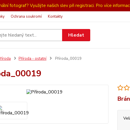
ální fotograf? Využijte našich slev při registraci. Pro více informac
nky
Ochrana soukromí
Kontakty
Hledat
říroda
Příroda - ostatní
Příroda_00019
oda_00019
Brán
Vel