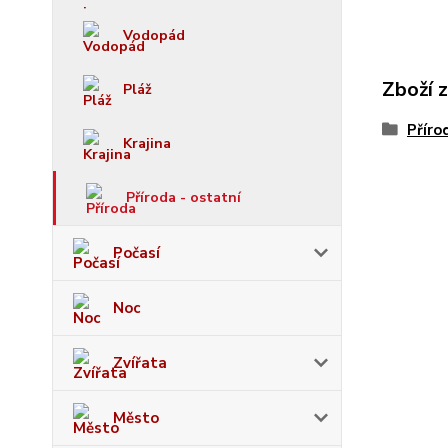
Vodopád
Zboží 
Pláž
Příro
Krajina
Příroda - ostatní
Počasí
Noc
Zvířata
Město