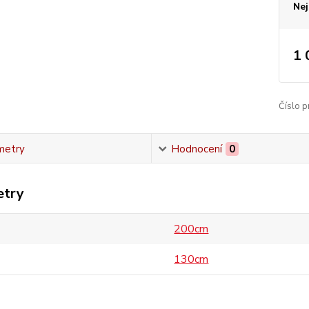
Nej
1 
Číslo p
metry
Hodnocení
0
etry
200cm
130cm