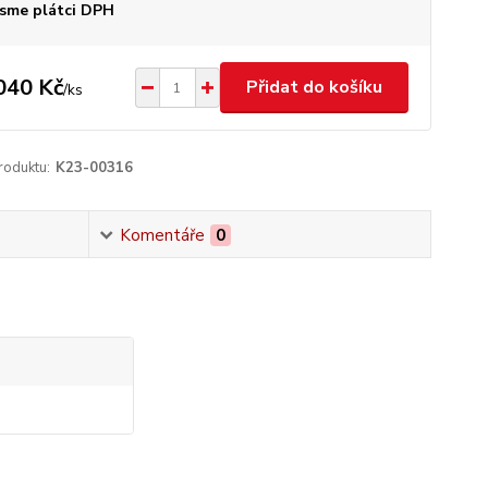
sme plátci DPH
040 Kč
Přidat do košíku
/
ks
roduktu:
K23-00316
Komentáře
0