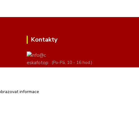
Kontakty
(Po-Pá, 10 - 16 hod.)
info@ceskafotopozadi.cz
obrazovat informace
Vytvořeno na
Eshop-rychle.cz