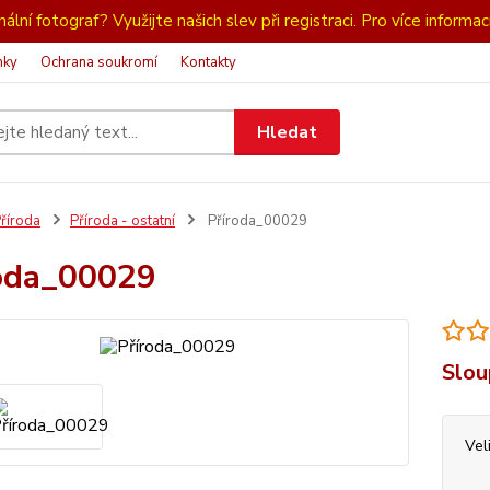
ální fotograf? Využijte našich slev při registraci. Pro více informac
nky
Ochrana soukromí
Kontakty
Hledat
říroda
Příroda - ostatní
Příroda_00029
oda_00029
Slou
Vel