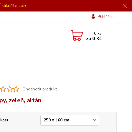
í klikněte zde.
Přihlášení
0
ks
za
0 Kč
Ohodnotit produkt
py, zeleň, altán
ikost