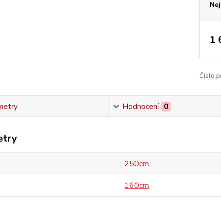
Nej
1 
Číslo p
metry
Hodnocení
0
etry
250cm
160cm