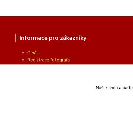
Informace pro zákazníky
O nás
Registrace fotografa
Fotogalerie
Obchodní podmínky
Ochrana soukromí
Náš e-shop a partn
Kontakty