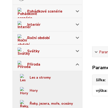
Pohádkové scenérie
Interiér
Roční období
Svátky
Para
Příroda
Param
Les a stromy
šířka
výška
Hory
Řeky, jezera, moře, oceány