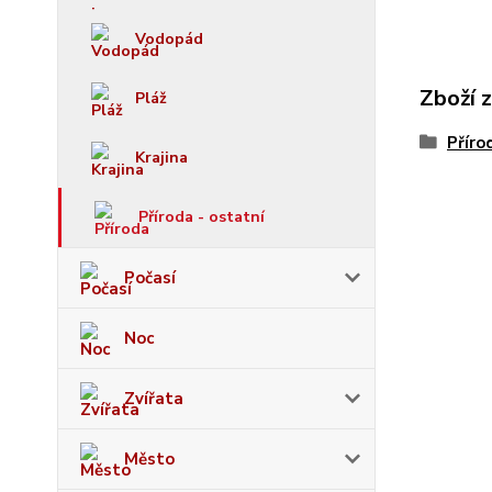
Vodopád
Zboží 
Pláž
Příro
Krajina
Příroda - ostatní
Počasí
Noc
Zvířata
Město