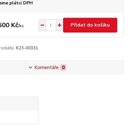
sme plátci DPH
600 Kč
Přidat do košíku
/
ks
roduktu:
K23-00331
Komentáře
0