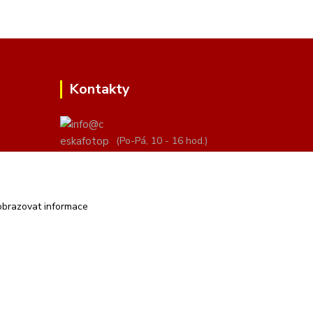
Kontakty
(Po-Pá, 10 - 16 hod.)
info@ceskafotopozadi.cz
obrazovat informace
Vytvořeno na
Eshop-rychle.cz