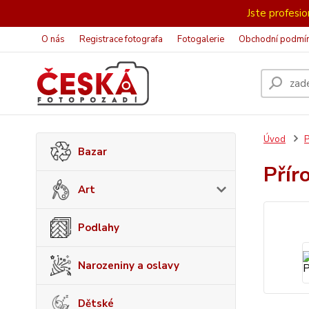
Jste profesion
O nás
Registrace fotografa
Fotogalerie
Obchodní podmí
Úvod
P
Bazar
Přír
Art
Podlahy
Narozeniny a oslavy
Dětské