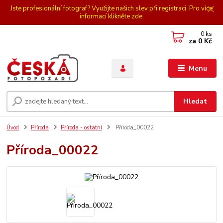
Jste profesionální fotograf? Využijte našich slev při registraci. Pro více
informací klikněte zde.
0
ks
za
0 Kč
Menu
Hledat
Úvod
Příroda
Příroda - ostatní
Příroda_00022
Příroda_00022