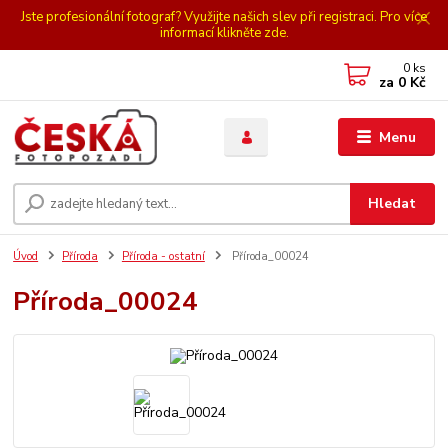
Jste profesionální fotograf? Využijte našich slev při registraci. Pro více
informací klikněte zde.
0
ks
za
0 Kč
Menu
Hledat
Úvod
Příroda
Příroda - ostatní
Příroda_00024
Příroda_00024