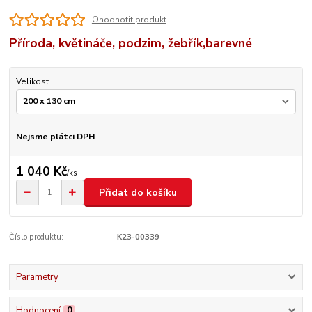
Ohodnotit produkt
Příroda, květináče, podzim, žebřík,barevné
Velikost
Nejsme plátci DPH
1 040 Kč
/
ks
Přidat do košíku
Číslo produktu:
K23-00339
Parametry
Hodnocení
0