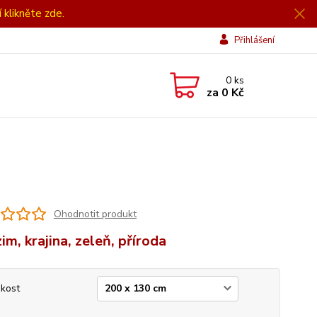
í klikněte zde.
Přihlášení
0
ks
za
0 Kč
Ohodnotit produkt
im, krajina, zeleň, příroda
ikost