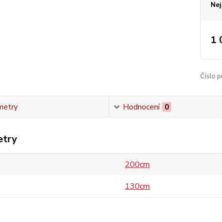
Nej
1 
Číslo p
metry
Hodnocení
0
etry
200cm
130cm