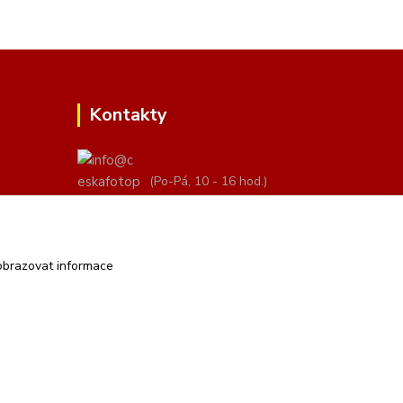
Kontakty
(Po-Pá, 10 - 16 hod.)
info@ceskafotopozadi.cz
obrazovat informace
Vytvořeno na
Eshop-rychle.cz