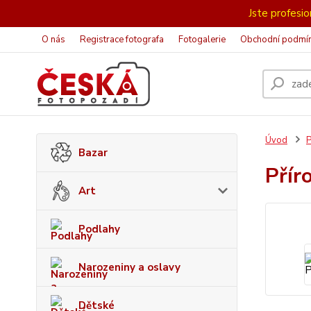
Jste profesion
O nás
Registrace fotografa
Fotogalerie
Obchodní podmí
Úvod
P
Bazar
Přír
Art
Podlahy
Narozeniny a oslavy
Dětské