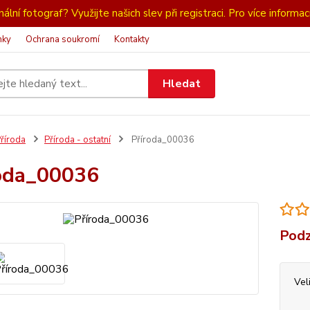
ální fotograf? Využijte našich slev při registraci. Pro více informac
nky
Ochrana soukromí
Kontakty
Hledat
říroda
Příroda - ostatní
Příroda_00036
oda_00036
Podz
Vel