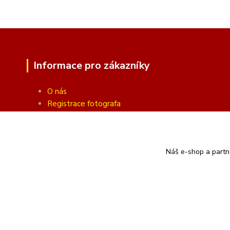
Informace pro zákazníky
O nás
Registrace fotografa
Fotogalerie
Obchodní podmínky
Ochrana soukromí
Náš e-shop a partn
Kontakty