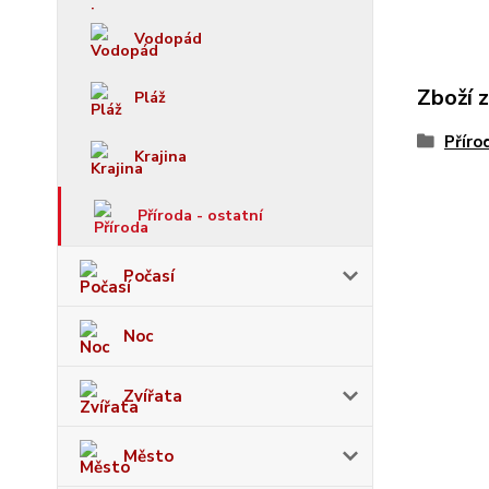
Vodopád
Zboží 
Pláž
Příro
Krajina
Příroda - ostatní
Počasí
Noc
Zvířata
Město