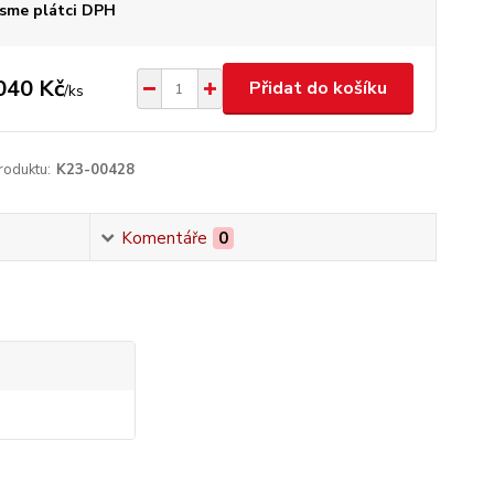
sme plátci DPH
040 Kč
Přidat do košíku
/
ks
roduktu:
K23-00428
Komentáře
0