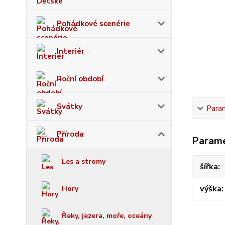
Pohádkové scenérie
Interiér
Roční období
Svátky
Para
Příroda
Param
Les a stromy
šířka
výška
Hory
Řeky, jezera, moře, oceány