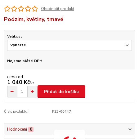
Ohodnotit produkt
Podzim, květiny, tmavé
Velikost
Nejsme plátci DPH
cena od
1 040 Kč
/
ks
Přidat do košíku
Číslo produktu:
K23-00447
Hodnocení
0