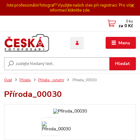
Jste profesionální fotograf? Využijte našich slev při registraci. Pro více
informací klikněte zde.
0
ks
za
0 Kč
Menu
Hledat
Úvod
Příroda
Příroda - ostatní
Příroda_00030
Příroda_00030