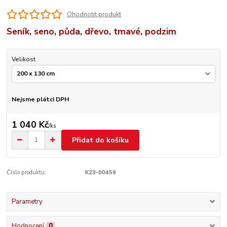
Ohodnotit produkt
Seník, seno, půda, dřevo, tmavé, podzim
Velikost
Nejsme plátci DPH
1 040 Kč
/
ks
Přidat do košíku
Číslo produktu:
K23-00459
Parametry
Hodnocení
0