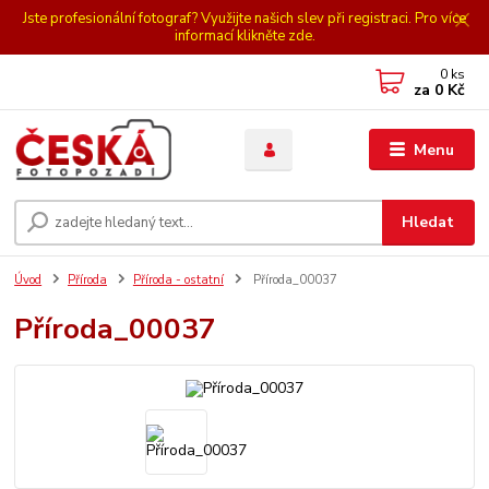
Jste profesionální fotograf? Využijte našich slev při registraci. Pro více
informací klikněte zde.
0
ks
za
0 Kč
Menu
Hledat
Úvod
Příroda
Příroda - ostatní
Příroda_00037
Příroda_00037