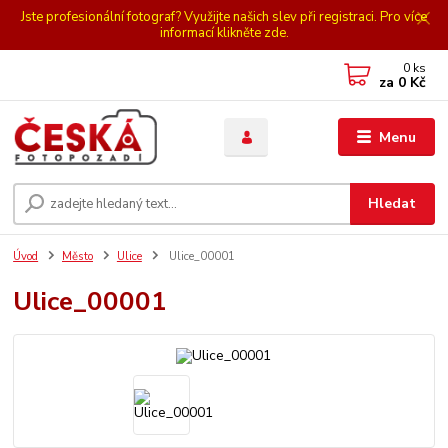
Jste profesionální fotograf? Využijte našich slev při registraci. Pro více
informací klikněte zde.
0
ks
za
0 Kč
Menu
Hledat
Úvod
Město
Ulice
Ulice_00001
Ulice_00001