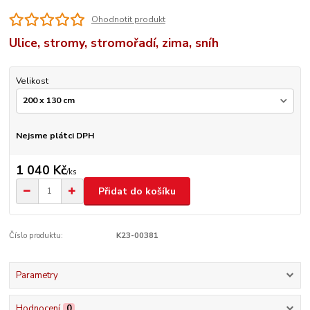
Ohodnotit produkt
Ulice, stromy, stromořadí, zima, sníh
Velikost
Nejsme plátci DPH
1 040 Kč
/
ks
Přidat do košíku
Číslo produktu:
K23-00381
Parametry
Hodnocení
0