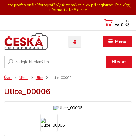
Jste profesionální fotograf? Využijte našich slev při registraci. Pro více
informací klikněte zde.
0
ks
za
0 Kč
Menu
Hledat
Úvod
Město
Ulice
Ulice_00006
Ulice_00006