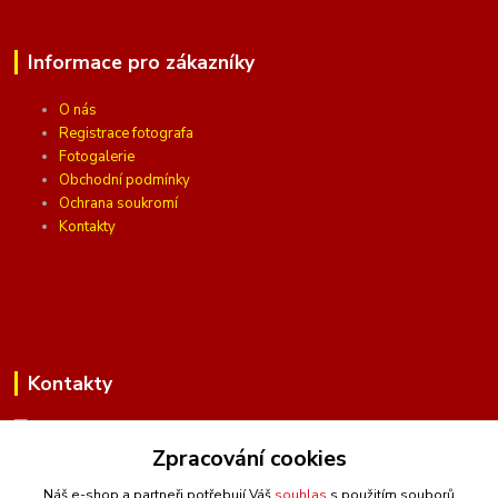
Informace pro zákazníky
O nás
Registrace fotografa
Fotogalerie
Obchodní podmínky
Ochrana soukromí
Kontakty
Kontakty
Zpracování cookies
(Po-Pá, 10 - 16 hod.)
Náš e-shop a partneři potřebují Váš
souhlas
s použitím souborů