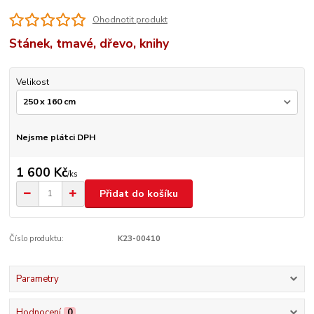
Ohodnotit produkt
Stánek, tmavé, dřevo, knihy
Velikost
Nejsme plátci DPH
1 600 Kč
/
ks
Přidat do košíku
Číslo produktu:
K23-00410
Parametry
Hodnocení
0