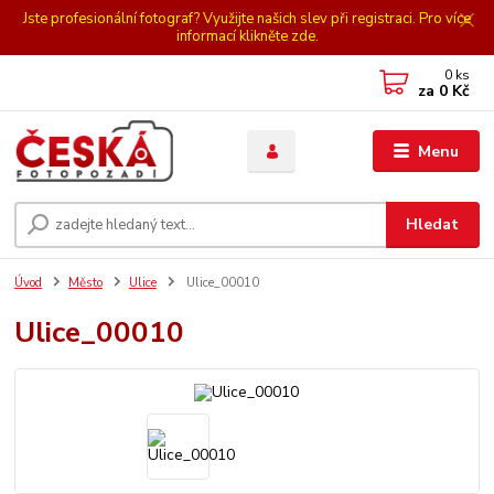
Jste profesionální fotograf? Využijte našich slev při registraci. Pro více
informací klikněte zde.
0
ks
za
0 Kč
Menu
Hledat
Úvod
Město
Ulice
Ulice_00010
Ulice_00010