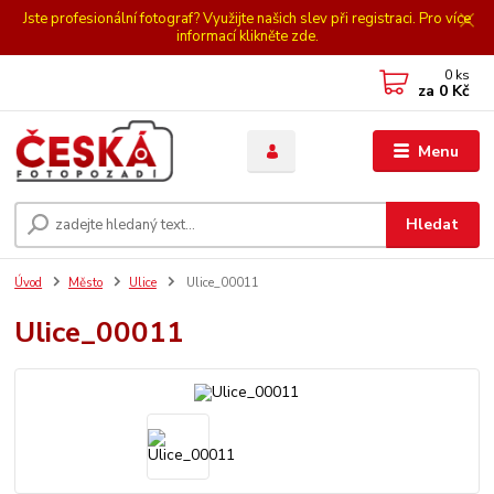
Jste profesionální fotograf? Využijte našich slev při registraci. Pro více
informací klikněte zde.
0
ks
za
0 Kč
Menu
Hledat
Úvod
Město
Ulice
Ulice_00011
Ulice_00011