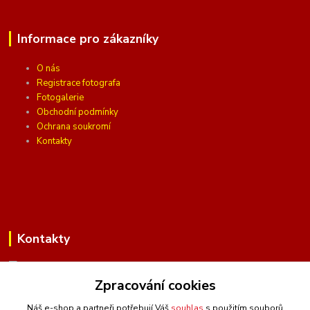
Informace pro zákazníky
O nás
Registrace fotografa
Fotogalerie
Obchodní podmínky
Ochrana soukromí
Kontakty
Kontakty
Zpracování cookies
(Po-Pá, 10 - 16 hod.)
Náš e-shop a partneři potřebují Váš
souhlas
s použitím souborů