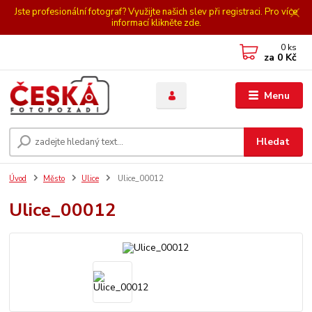
Jste profesionální fotograf? Využijte našich slev při registraci. Pro více
informací klikněte zde.
0
ks
za
0 Kč
Menu
Hledat
Úvod
Město
Ulice
Ulice_00012
Ulice_00012