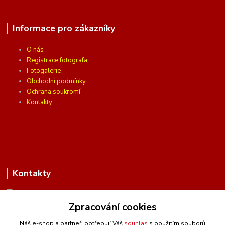
Informace pro zákazníky
O nás
Registrace fotografa
Fotogalerie
Obchodní podmínky
Ochrana soukromí
Kontakty
Kontakty
Zpracování cookies
(Po-Pá, 10 - 16 hod.)
Náš e-shop a partneři potřebují Váš
souhlas
s použitím souborů