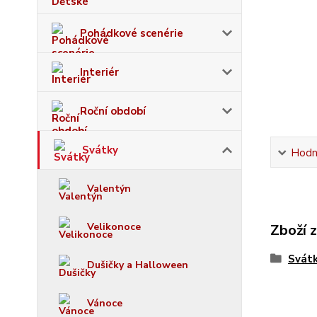
Pohádkové scenérie
Interiér
Roční období
Svátky
Hodn
Valentýn
Velikonoce
Zboží 
Svát
Dušičky a Halloween
Vánoce