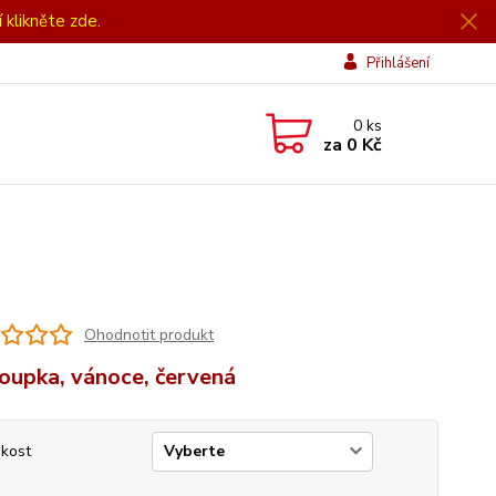
í klikněte zde.
Přihlášení
0
ks
za
0 Kč
Ohodnotit produkt
oupka, vánoce, červená
ikost