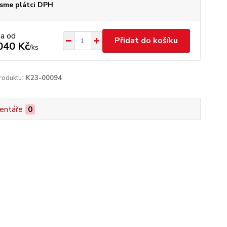
sme plátci DPH
na od
Přidat do košíku
040 Kč
/
ks
roduktu:
K23-00094
entáře
0