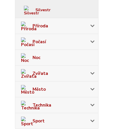
Silvestr
Příroda
Počasí
Noc
Zvířata
Město
Technika
Sport