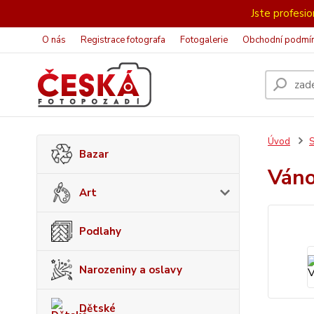
Jste profesion
O nás
Registrace fotografa
Fotogalerie
Obchodní podmí
Úvod
S
Bazar
Ván
Art
Podlahy
Narozeniny a oslavy
Dětské