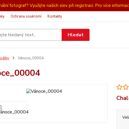
ální fotograf? Využijte našich slev při registraci. Pro více informac
nky
Ochrana soukromí
Kontakty
Hledat
vátky
Vánoce_00004
oce_00004
Chal
Vel