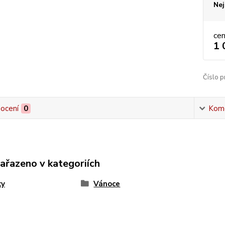
Nej
ce
1 
Číslo p
ocení
0
Kom
zařazeno v kategoriích
ky
Vánoce