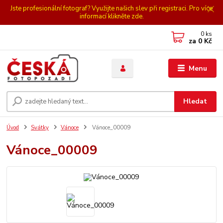
Jste profesionální fotograf? Využijte našich slev při registraci. Pro více
informací klikněte zde.
0
ks
za
0 Kč
Menu
Hledat
Úvod
Svátky
Vánoce
Vánoce_00009
Vánoce_00009