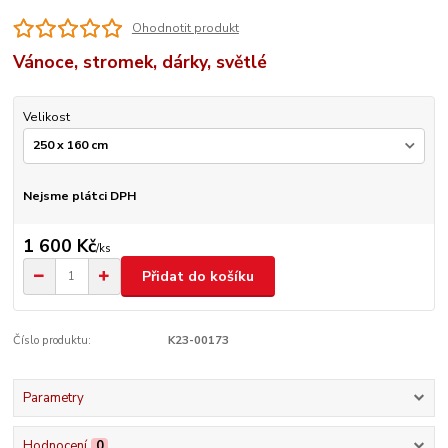
Ohodnotit produkt
Vánoce, stromek, dárky, světlé
Velikost
Nejsme plátci DPH
1 600 Kč
/
ks
Přidat do košíku
Číslo produktu:
K23-00173
Parametry
Hodnocení
0