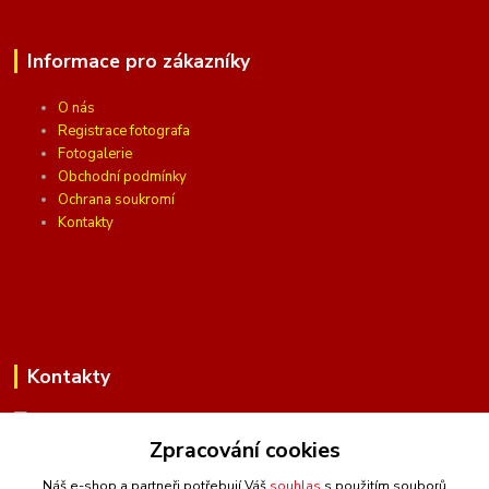
Informace pro zákazníky
O nás
Registrace fotografa
Fotogalerie
Obchodní podmínky
Ochrana soukromí
Kontakty
Kontakty
Zpracování cookies
(Po-Pá, 10 - 16 hod.)
Náš e-shop a partneři potřebují Váš
souhlas
s použitím souborů