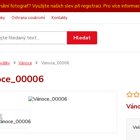
ální fotograf? Využijte našich slev při registraci. Pro více informac
nky
Ochrana soukromí
Kontakty
Hledat
vátky
Vánoce
Vánoce_00006
oce_00006
Váno
Vel