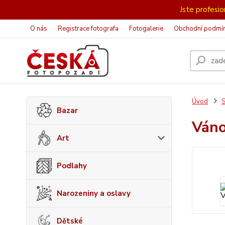
Jste profesion
O nás
Registrace fotografa
Fotogalerie
Obchodní podmí
Úvod
S
Bazar
Ván
Art
Podlahy
Narozeniny a oslavy
Dětské