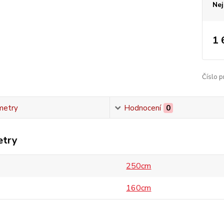
Nej
1 
Číslo p
metry
Hodnocení
0
etry
250cm
160cm