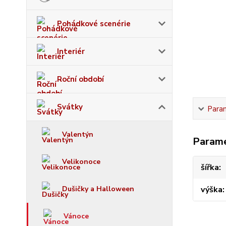
Pohádkové scenérie
Interiér
Roční období
Svátky
Para
Valentýn
Param
Velikonoce
šířka
Dušičky a Halloween
výška
Vánoce