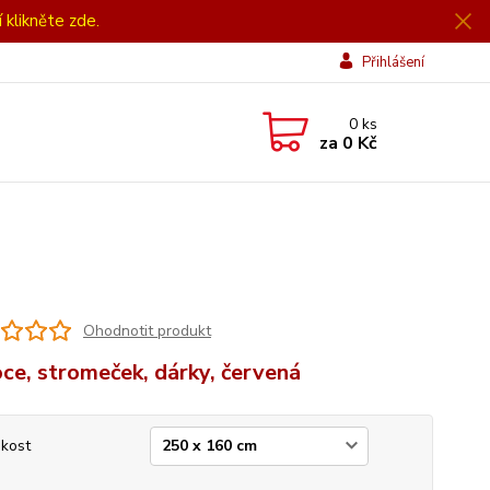
í klikněte zde.
Přihlášení
0
ks
za
0 Kč
Ohodnotit produkt
ce, stromeček, dárky, červená
ikost