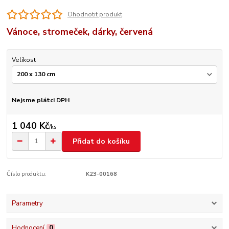
Ohodnotit produkt
Vánoce, stromeček, dárky, červená
Velikost
Nejsme plátci DPH
1 040 Kč
/
ks
Přidat do košíku
Číslo produktu:
K23-00168
Parametry
Hodnocení
0