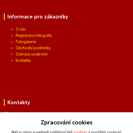
Informace pro zákazníky
O nás
Registrace fotografa
Fotogalerie
Obchodní podmínky
Ochrana soukromí
Kontakty
Kontakty
Zpracování cookies
(Po-Pá, 10 - 16 hod.)
Náš e-shop a partneři potřebují Váš
souhlas
s použitím souborů