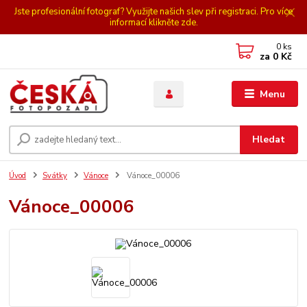
Jste profesionální fotograf? Využijte našich slev při registraci. Pro více
informací klikněte zde.
0
ks
za
0 Kč
Menu
Hledat
Úvod
Svátky
Vánoce
Vánoce_00006
Vánoce_00006