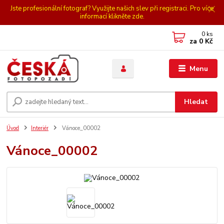
Jste profesionální fotograf? Využijte našich slev při registraci. Pro více
informací klikněte zde.
0
ks
za
0 Kč
Menu
Hledat
Úvod
Interiér
Vánoce_00002
Vánoce_00002