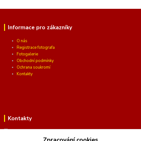
Informace pro zákazníky
O nás
Registrace fotografa
Fotogalerie
Obchodní podmínky
Ochrana soukromí
Kontakty
Kontakty
Zpracování cookies
(Po-Pá, 10 - 16 hod.)