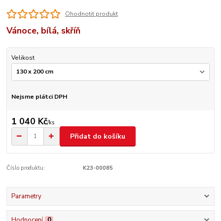
Ohodnotit produkt
Vánoce, bílá, skříň
Velikost
Nejsme plátci DPH
1 040 Kč
/
ks
Přidat do košíku
Číslo produktu:
K23-00085
Parametry
Hodnocení
0