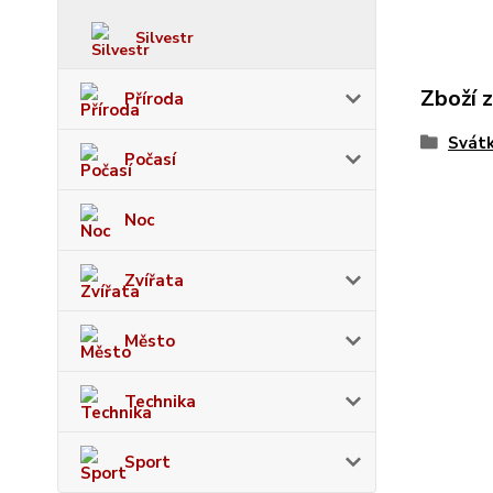
Silvestr
Zboží 
Příroda
Svát
Počasí
Noc
Zvířata
Město
Technika
Sport