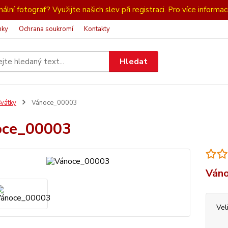
ální fotograf? Využijte našich slev při registraci. Pro více informac
nky
Ochrana soukromí
Kontakty
Hledat
vátky
Vánoce_00003
oce_00003
Váno
Vel