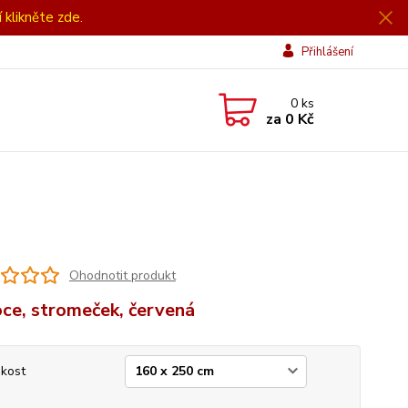
í klikněte zde.
Přihlášení
0
ks
za
0 Kč
Ohodnotit produkt
ce, stromeček, červená
ikost