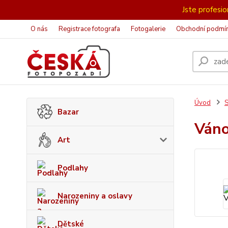
Jste profesion
O nás
Registrace fotografa
Fotogalerie
Obchodní podmí
Úvod
S
Bazar
Ván
Art
Podlahy
Narozeniny a oslavy
Dětské