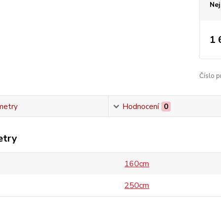
Nej
1 
Číslo p
metry
Hodnocení
0
etry
160cm
250cm