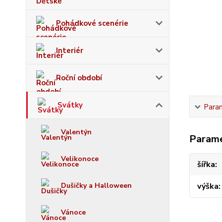
Pohádkové scenérie
Interiér
Roční období
Svátky
Para
Valentýn
Param
Velikonoce
šířka
Dušičky a Halloween
výška
Vánoce