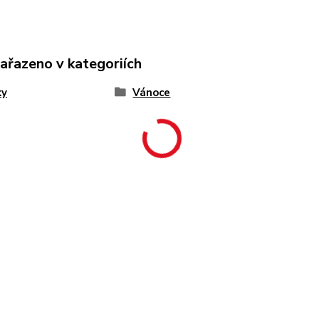
zařazeno v kategoriích
ky
Vánoce