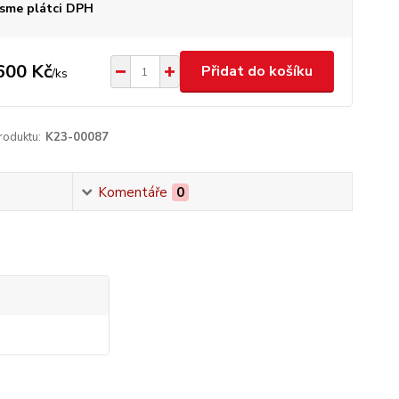
sme plátci DPH
600 Kč
Přidat do košíku
/
ks
roduktu:
K23-00087
Komentáře
0