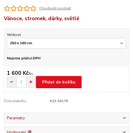
Ohodnotit produkt
Vánoce, stromek, dárky, světlé
Velikost
Nejsme plátci DPH
1 600 Kč
/
ks
Přidat do košíku
Číslo produktu:
K23-00176
Parametry
Hodnocení
0