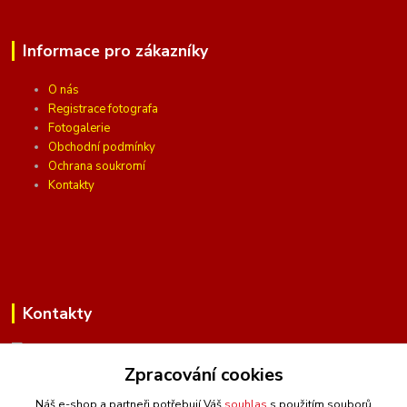
Informace pro zákazníky
O nás
Registrace fotografa
Fotogalerie
Obchodní podmínky
Ochrana soukromí
Kontakty
Kontakty
Zpracování cookies
(Po-Pá, 10 - 16 hod.)
Náš e-shop a partneři potřebují Váš
souhlas
s použitím souborů