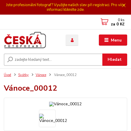
Jste profesionální fotograf? Využijte našich slev při registraci. Pro více
informací klikněte zde.
0
ks
za
0 Kč
Menu
Hledat
Úvod
Svátky
Vánoce
Vánoce_00012
Vánoce_00012