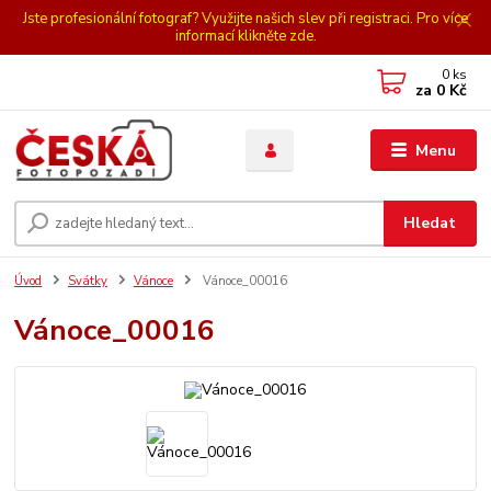
Jste profesionální fotograf? Využijte našich slev při registraci. Pro více
informací klikněte zde.
0
ks
za
0 Kč
Menu
Hledat
Úvod
Svátky
Vánoce
Vánoce_00016
Vánoce_00016