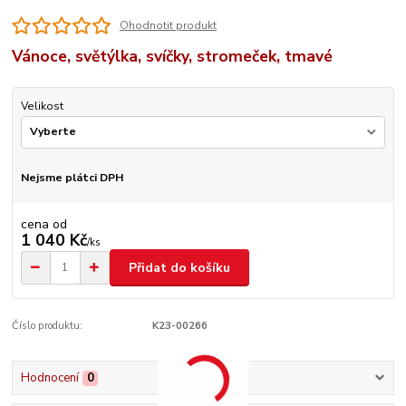
Ohodnotit produkt
Vánoce, světýlka, svíčky, stromeček, tmavé
Velikost
Nejsme plátci DPH
cena od
1 040 Kč
/
ks
Přidat do košíku
Číslo produktu:
K23-00266
Hodnocení
0