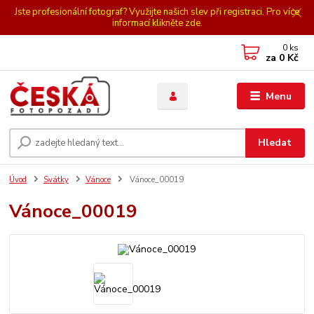
Jste profesionální fotograf? Využijte našich slev při registraci. Pro více
informací klikněte zde.
0
ks
za
0 Kč
Menu
Hledat
Úvod
Svátky
Vánoce
Vánoce_00019
Vánoce_00019