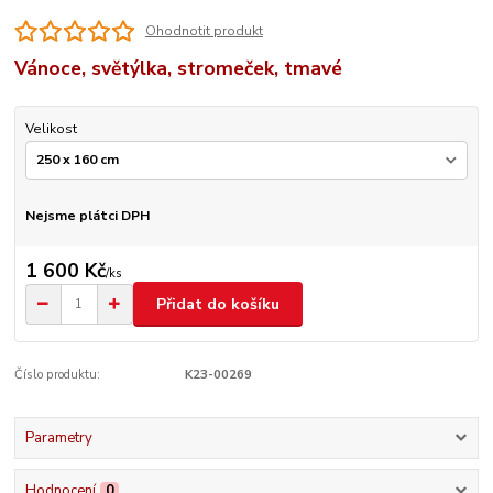
Ohodnotit produkt
Vánoce, světýlka, stromeček, tmavé
Velikost
Nejsme plátci DPH
1 600 Kč
/
ks
Přidat do košíku
Číslo produktu:
K23-00269
Parametry
Hodnocení
0