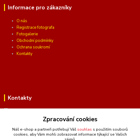
Informace pro zákazníky
O nás
Registrace fotografa
Fotogalerie
Obchodní podmínky
Ochrana soukromí
Kontakty
Kontakty
Zpracování cookies
(Po-Pá, 10 - 16 hod.)
Náš e-shop a partneři potřebují Váš
souhlas
s použitím souborů
cookies, aby Vám mohli zobrazovat informace týkající se Vašich
info@ceskafotopozadi.cz
zájmů.