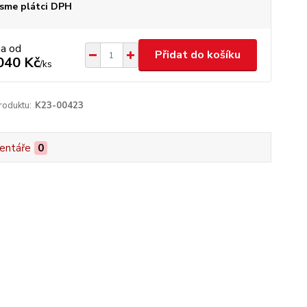
sme plátci DPH
na od
Přidat do košíku
040 Kč
/
ks
roduktu:
K23-00423
entáře
0