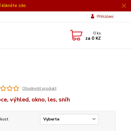
í klikněte zde.
Přihlášení
0
ks
za
0 Kč
Ohodnotit produkt
ce, výhled, okno, les, sníh
ikost