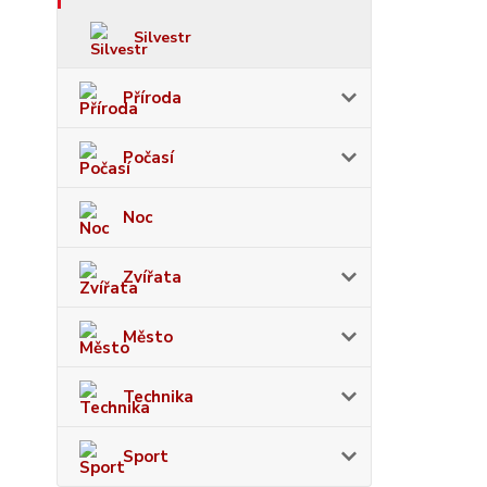
Silvestr
Příroda
Počasí
Noc
Zvířata
Město
Technika
Sport