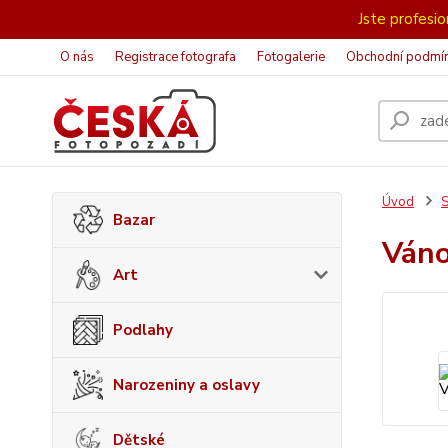
Jste profesion
O nás
Registrace fotografa
Fotogalerie
Obchodní podmí
Úvod
S
Bazar
Ván
Art
Podlahy
Narozeniny a oslavy
Dětské