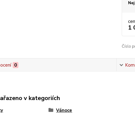
Nej
ce
1 
Číslo p
ocení
0
Kom
zařazeno v kategoriích
ky
Vánoce