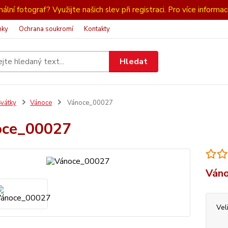
ální fotograf? Využijte našich slev při registraci. Pro více informac
nky
Ochrana soukromí
Kontakty
Hledat
vátky
Vánoce
Vánoce_00027
oce_00027
Váno
Vel