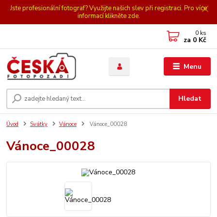
Jste profesionální fotograf? Využijte našich slev při registraci. Pro více
informací klikněte zde.
0
ks
za
0 Kč
Menu
Hledat
Úvod
Svátky
Vánoce
Vánoce_00028
Vánoce_00028