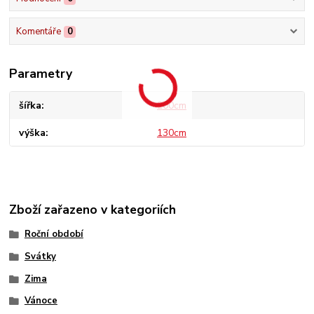
Komentáře
0
Parametry
šířka
200cm
výška
130cm
Zboží zařazeno v kategoriích
Roční období
Svátky
Zima
Vánoce