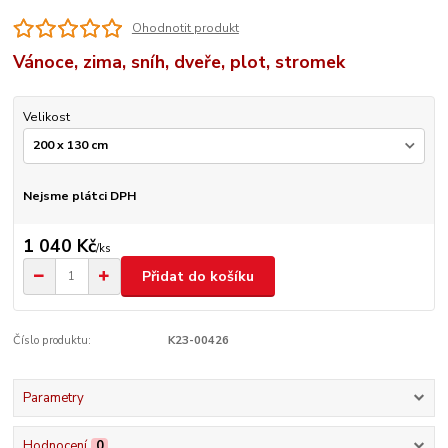
Ohodnotit produkt
Vánoce, zima, sníh, dveře, plot, stromek
Velikost
Nejsme plátci DPH
1 040 Kč
/
ks
Přidat do košíku
Číslo produktu:
K23-00426
Parametry
Hodnocení
0