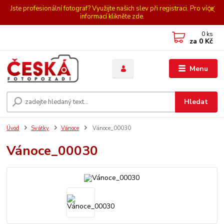
Jste profesionální fotograf? Využijte našich slev při registraci. Pro více
informací klikněte zde.
0
ks
za
0 Kč
Menu
Hledat
Úvod
Svátky
Vánoce
Vánoce_00030
Vánoce_00030