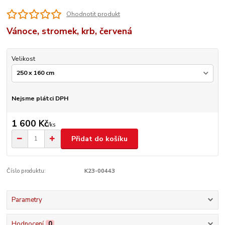
Ohodnotit produkt
Vánoce, stromek, krb, červená
Velikost
Nejsme plátci DPH
1 600 Kč
/
ks
Přidat do košíku
Číslo produktu:
K23-00443
Parametry
Hodnocení
0