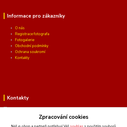
Informace pro zákazníky
O nás
Registrace fotografa
Fotogalerie
Obchodní podmínky
Ochrana soukromí
Kontakty
Kontakty
Zpracování cookies
(Po-Pá, 10 - 16 hod.)
Náš e-shop a partneři potřebují Váš
souhlas
s použitím souborů