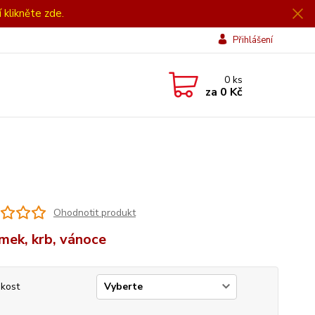
í klikněte zde.
Přihlášení
0
ks
za
0 Kč
Ohodnotit produkt
mek, krb, vánoce
ikost