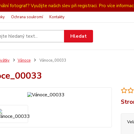
ální fotograf? Využijte našich slev při registraci. Pro více informac
nky
Ochrana soukromí
Kontakty
Hledat
vátky
Vánoce
Vánoce_00033
oce_00033
Stro
Vel