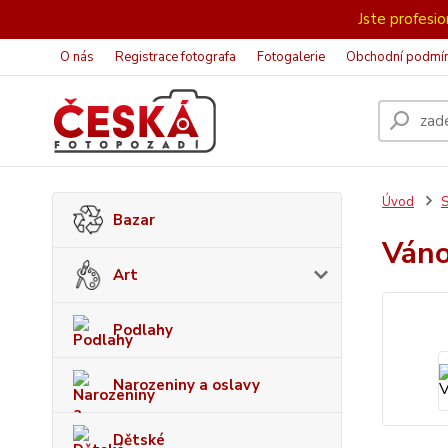
Jste profesion
O nás
Registrace fotografa
Fotogalerie
Obchodní podmí
Úvod
S
Bazar
Ván
Art
Podlahy
Narozeniny a oslavy
Dětské