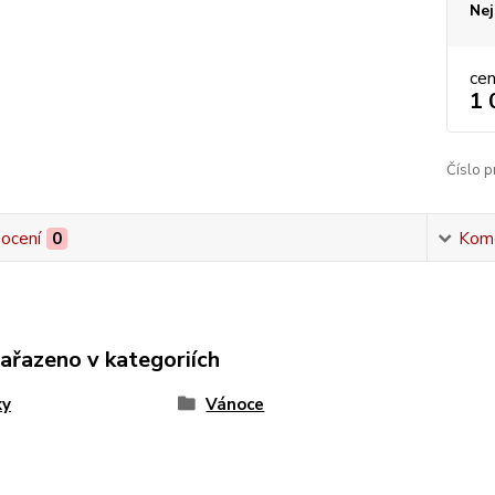
Nej
ce
1 
Číslo p
ocení
0
Kom
zařazeno v kategoriích
ky
Vánoce