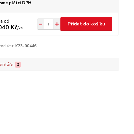
sme plátci DPH
na od
Přidat do košíku
040 Kč
/
ks
roduktu:
K23-00446
entáře
0