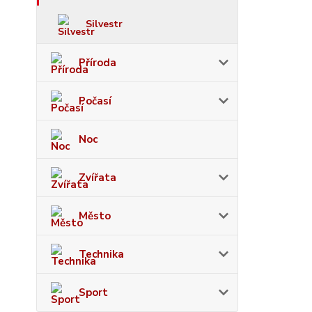
Silvestr
Příroda
Počasí
Noc
Zvířata
Město
Technika
Sport