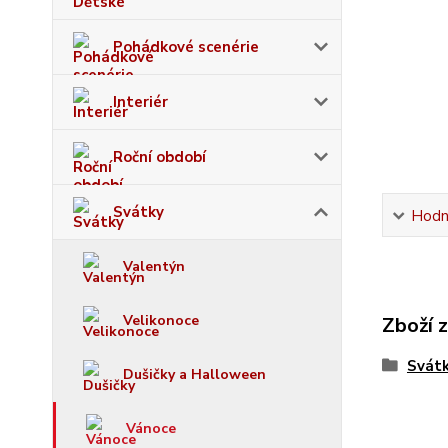
Pohádkové scenérie
Interiér
Roční období
Svátky
Hodn
Valentýn
Velikonoce
Zboží 
Svát
Dušičky a Halloween
Vánoce