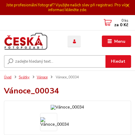
Jste profesionální fotograf? Využijte našich slev při registraci. Pro více
informací klikněte zde.
0
ks
za
0 Kč
Menu
Hledat
Úvod
Svátky
Vánoce
Vánoce_00034
Vánoce_00034