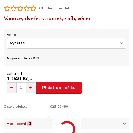
Ohodnotit produkt
Vánoce, dveře, stromek, sníh, věnec
Velikost
Nejsme plátci DPH
cena od
1 040 Kč
/
ks
Přidat do košíku
Číslo produktu:
K23-00460
Hodnocení
0