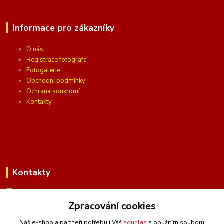
Informace pro zákazníky
O nás
Registrace fotografa
Fotogalerie
Obchodní podmínky
Ochrana soukromí
Kontakty
Kontakty
Zpracování cookies
(Po-Pá, 10 - 16 hod.)
Náš e-shop a partneři potřebují Váš
souhlas
s použitím souborů