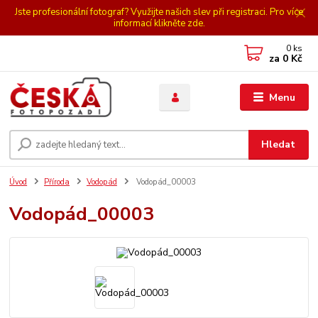
Jste profesionální fotograf? Využijte našich slev při registraci. Pro více
informací klikněte zde.
0
ks
za
0 Kč
Menu
Hledat
Úvod
Příroda
Vodopád
Vodopád_00003
Vodopád_00003