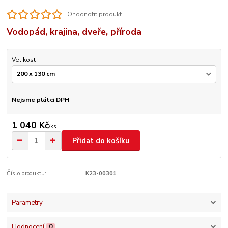
Ohodnotit produkt
Vodopád, krajina, dveře, příroda
Velikost
Nejsme plátci DPH
1 040 Kč
/
ks
Přidat do košíku
Číslo produktu:
K23-00301
Parametry
Hodnocení
0