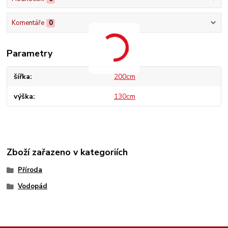
Komentáře
0
Parametry
šířka
200cm
výška
130cm
Zboží zařazeno v kategoriích
Příroda
Vodopád