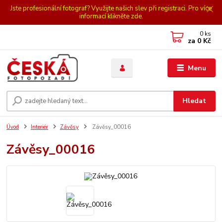
Jste profesionální fotograf? Využijte našich slev při registraci. Pro více
informací klikněte zde.
0
ks
za
0 Kč
Menu
Hledat
Úvod
Interiér
Závěsy
Závěsy_00016
Závěsy_00016