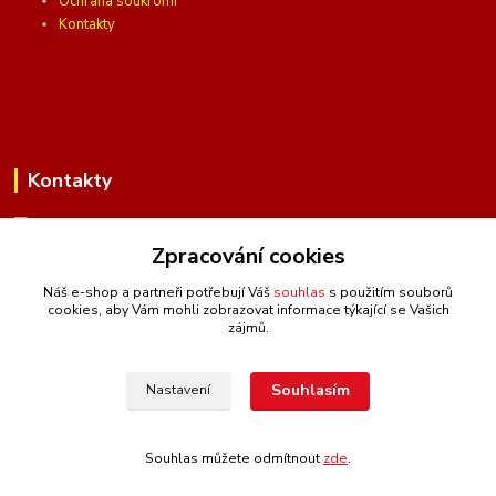
Ochrana soukromí
Kontakty
Kontakty
Zpracování cookies
(Po-Pá, 10 - 16 hod.)
Náš e-shop a partneři potřebují Váš
souhlas
s použitím souborů
cookies, aby Vám mohli zobrazovat informace týkající se Vašich
info@ceskafotopozadi.cz
zájmů.
Souhlasím
Nastavení
Souhlas můžete odmítnout
zde
.
Vytvořeno na
Eshop-rychle.cz