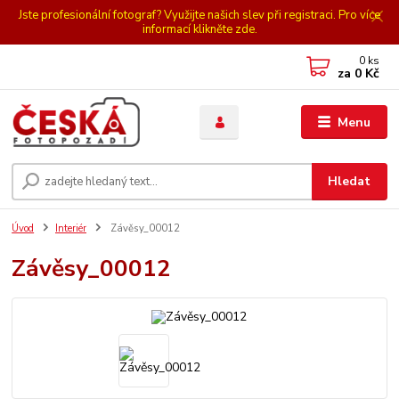
Jste profesionální fotograf? Využijte našich slev při registraci. Pro více
informací klikněte zde.
0
ks
za
0 Kč
Menu
Hledat
Úvod
Interiér
Závěsy_00012
Závěsy_00012