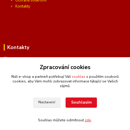
Ochrana soukromí
Kontakty
Kontakty
Zpracování cookies
(Po-Pá, 10 - 16 hod.)
Náš e-shop a partneři potřebují Váš
souhlas
s použitím souborů
cookies, aby Vám mohli zobrazovat informace týkající se Vašich
info@ceskafotopozadi.cz
zájmů.
Souhlasím
Nastavení
Souhlas můžete odmítnout
zde
.
Vytvořeno na
Eshop-rychle.cz