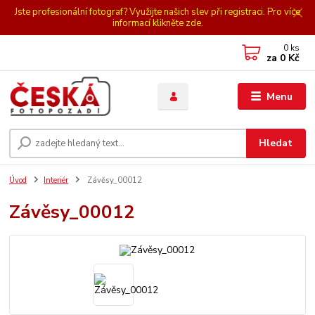
Jste profesionální fotograf? Využijte našich slev při registraci. Pro více
informací klikněte zde.
0
ks
za
0 Kč
Menu
Hledat
Úvod
Interiér
Závěsy_00012
Závěsy_00012