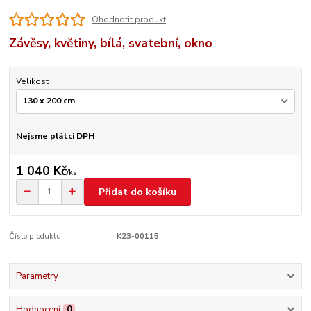
Ohodnotit produkt
Závěsy, květiny, bílá, svatební, okno
Velikost
Nejsme plátci DPH
1 040 Kč
/
ks
Přidat do košíku
Číslo produktu:
K23-00115
Parametry
Hodnocení
0